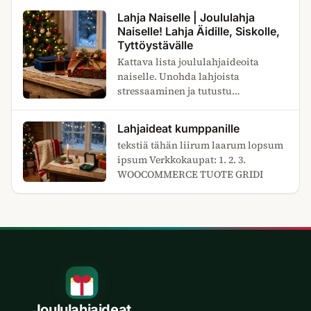
klikkaa ja katso lisää!
Lahja Naiselle | Joululahja
Naiselle! Lahja Äidille, Siskolle,
Tyttöystävälle
Kattava lista joululahjaideoita
naiselle. Unohda lahjoista
stressaaminen ja tutustu
lahjavinkkeihin. Lahja kaikille
elämäsi naisille! Klikkaa ja lue lisää!
Lahjaideat kumppanille
tekstiä tähän liirum laarum lopsum
ipsum Verkkokaupat: 1. 2. 3.
WOOCOMMERCE TUOTE GRIDI
Joululahjaideat