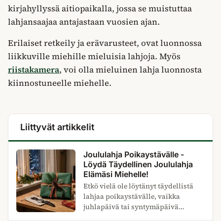
kirjahyllyssä aitiopaikalla, jossa se muistuttaa
lahjansaajaa antajastaan vuosien ajan.
Erilaiset retkeily ja erävarusteet, ovat luonnossa
liikkuville miehille mieluisia lahjoja. Myös
riistakamera
, voi olla mieluinen lahja luonnosta
kiinnostuneelle miehelle.
Liittyvät artikkelit
Joululahja Poikaystävälle -
Löydä Täydellinen Joululahja
Elämäsi Miehelle!
Etkö vielä ole löytänyt täydellistä
lahjaa poikaystävälle, vaikka
juhlapäivä tai syntymäpäivä
lähestyvät uhkaavasti? Älä huoli,