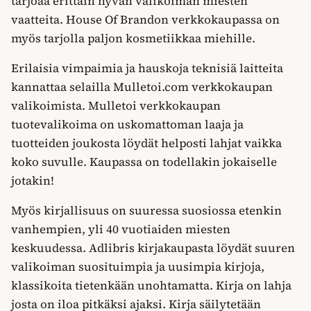
tarjoaa erittäin hyvän valikoiman miesten
vaatteita. House Of Brandon verkkokaupassa on
myös tarjolla paljon kosmetiikkaa miehille.
Erilaisia vimpaimia ja hauskoja teknisiä laitteita
kannattaa selailla Mulletoi.com verkkokaupan
valikoimista. Mulletoi verkkokaupan
tuotevalikoima on uskomattoman laaja ja
tuotteiden joukosta löydät helposti lahjat vaikka
koko suvulle. Kaupassa on todellakin jokaiselle
jotakin!
Myös kirjallisuus on suuressa suosiossa etenkin
vanhempien, yli 40 vuotiaiden miesten
keskuudessa. Adlibris kirjakaupasta löydät suuren
valikoiman suosituimpia ja uusimpia kirjoja,
klassikoita tietenkään unohtamatta. Kirja on lahja
josta on iloa pitkäksi ajaksi. Kirja säilytetään